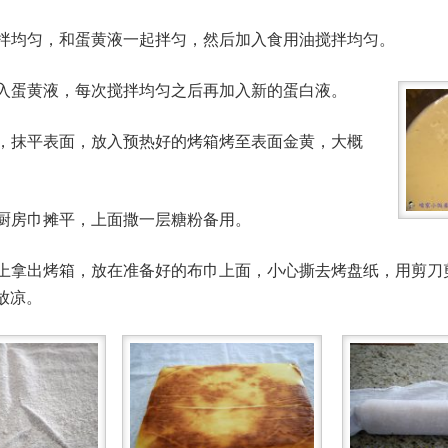
粉搅拌均匀，和蛋黄液一起拌匀，然后加入食用油搅拌均匀。
液拌入蛋黄液，每次搅拌均匀之后再加入新的蛋白液。
烤盘，抹平表面，放入预热好的烤箱烤至表面金黄，大概
把厨房巾摊平，上面撒一层糖粉备用。
，马上拿出烤箱，放在准备好的布巾上面，小心撕去烤盘纸，用剪
放凉。