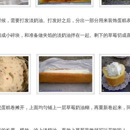
凉的时候，需要打发淡奶油。打发好之后，分出一部分用来装饰蛋糕
莓，切成小碎块，和准备做夹馅的淡奶油拌在一起。剩下的草莓切成
后，把蛋糕卷摊开，上面均匀铺上一层草莓奶油糊，再重新卷起来，
成需要的长度，横放，涂上淡奶油，再放上草莓装饰就可以开吃啦！