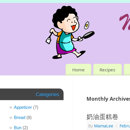
Home
Recipes
Categories
Monthly Archive
Appetizer
(7)
奶油蛋糕卷
Bread
(8)
By
MamaLee
|
Febru
Bun
(2)