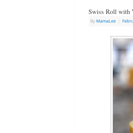
Swiss Roll with
By
MamaLee
|
Febru