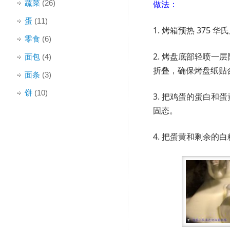
做法：
蔬菜
(26)
蛋
(11)
1. 烤箱预热 375 华
零食
(6)
2. 烤盘底部轻喷
面包
(4)
折叠，确保烤盘纸贴
面条
(3)
饼
(10)
3. 把鸡蛋的蛋白
固态。
4. 把蛋黄和剩余的