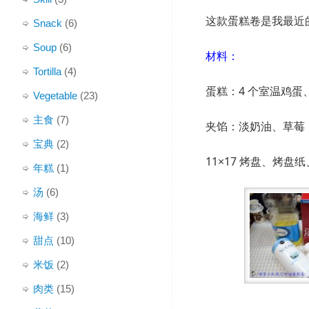
这款蛋糕卷是我最近
Snack
(6)
Soup
(6)
材料：
Tortilla
(4)
蛋糕：4 个室温鸡蛋、
Vegetable
(23)
主食
(7)
夹馅：淡奶油、草莓
宝典
(2)
11×17 烤盘、烤
年糕
(1)
汤
(6)
海鲜
(3)
甜点
(10)
米饭
(2)
肉类
(15)