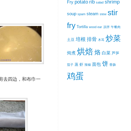
potato
rib
shrimp
Fry
salad
stir
soup
steam
spam
stew
fry
Tortilla
wood ear
凉拌
午餐肉
炒菜
培根
排骨
土豆
木耳
烘焙
烙
炖煮
白菜
芦笋
饼
面包
蒸
虾
茄子
辣椒
香肠
鸡蛋
刀剪去四边，和布巾一