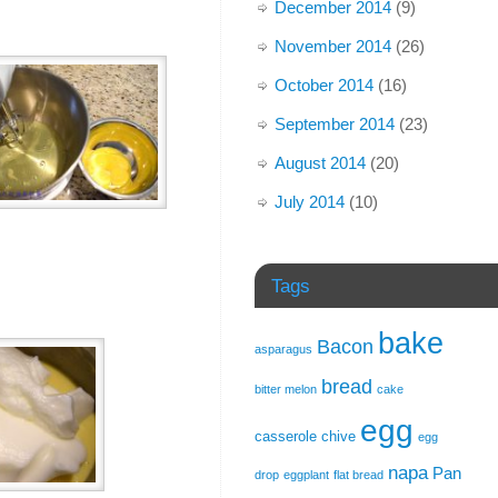
December 2014
(9)
November 2014
(26)
October 2014
(16)
September 2014
(23)
August 2014
(20)
July 2014
(10)
Tags
bake
Bacon
asparagus
bread
bitter melon
cake
egg
casserole
chive
egg
napa
Pan
drop
eggplant
flat bread