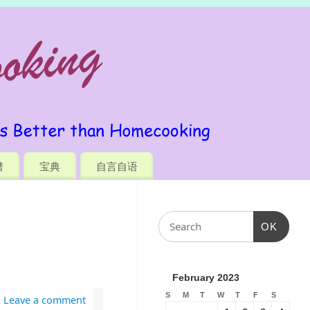
谱
宝典
自言自语
OK
February 2023
S
M
T
W
T
F
S
Leave a comment