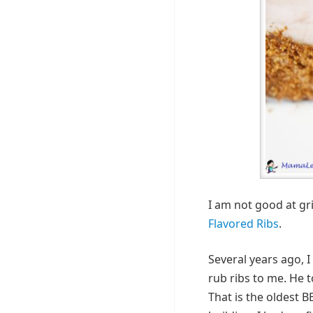
I am not good at gri
Flavored Ribs
.
Several years ago, 
rub ribs to me. He 
That is the oldest 