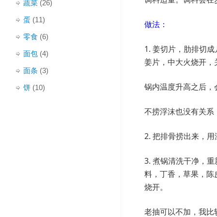
蔬菜
(26)
蛋
(11)
做法：
零食
(6)
1. 姜切片，肋排
面包
(4)
姜片，中大火烧开，关火
面条
(3)
锅内温度升高之后，
饼
(10)
不捞浮沫也没有关系
2. 把排骨捞出来，
3. 煮锅清洗干净
料，丁香，草果，陈
烧开。
老抽可以不加，我比