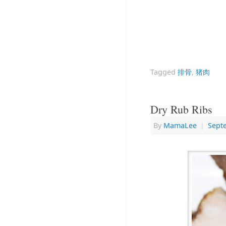
Tagged
排骨
,
猪肉
Dry Rub Ribs
By
MamaLee
|
Sept