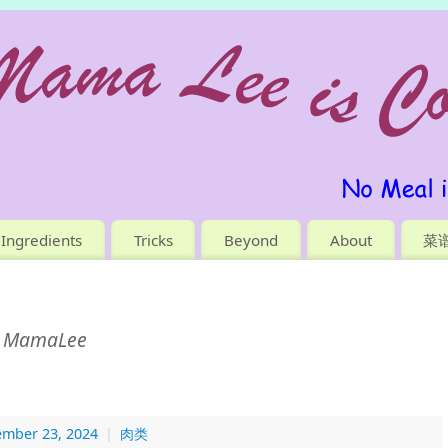
Ingredients
Tricks
Beyond
About
菜
MamaLee
:
ember 23, 2024
|
肉类