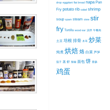
napa
Pan
drop
eggplant
flat bread
potato
rib
shrimp
Fry
salad
stir
soup
steam
spam
stew
fry
Tortilla
wood ear
凉拌
午餐肉
炒菜
培根
排骨
土豆
木耳
烘焙
烙
炖煮
白菜
芦笋
饼
面包
蒸
虾
茄子
辣椒
香肠
鸡蛋