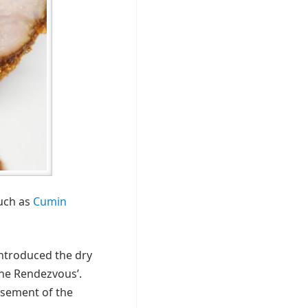
such as
Cumin
introduced the dry
The Rendezvous’.
basement of the