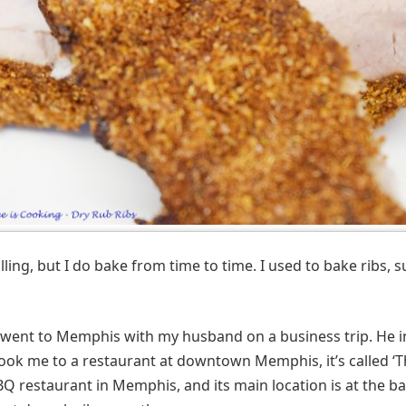
lling, but I do bake from time to time. I used to bake ribs, 
I went to Memphis with my husband on a business trip. He 
took me to a restaurant at downtown Memphis, it’s called ‘
BBQ restaurant in Memphis, and its main location is at the 