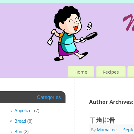
Home
Recipes
Categories
Author Archives
Appetizer
(7)
干烤排骨
Bread
(8)
By
MamaLee
|
Sept
Bun
(2)