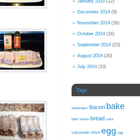
January 2015
(12)
December 2014
(9)
November 2014
(26)
October 2014
(16)
September 2014
(23)
August 2014
(20)
July 2014
(10)
Tags
bake
Bacon
asparagus
bread
bitter melon
cake
egg
casserole
chive
egg