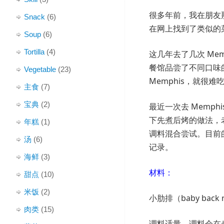
很多年前，我在朋友
Snack
(6)
在网上找到了类似的
Soup
(6)
Tortilla
(4)
这几年去了几次 Mem
餐馆品尝了不同口味
Vegetable
(23)
Memphis，就很
主食
(7)
宝典
(2)
最近一次去 Memp
下先煮后烤的做法，
年糕
(1)
调料混合尝试。目前
汤
(6)
记录。
海鲜
(3)
材料：
甜点
(10)
米饭
(2)
小肋排（baby back
肉类
(15)
调料适量。调料会在