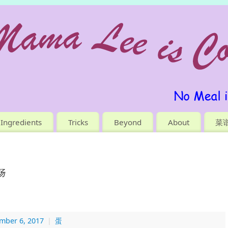
Ingredients
Tricks
Beyond
About
菜
肠
mber 6, 2017
|
蛋