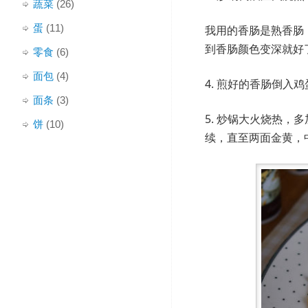
蔬菜
(26)
蛋
(11)
我用的香肠是熟香肠
到香肠颜色变深就好
零食
(6)
面包
(4)
4. 煎好的香肠倒入
面条
(3)
5. 炒锅大火烧热
饼
(10)
续，直至两面金黄，