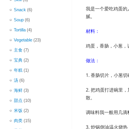
我是一个爱吃鸡蛋的
Snack
(6)
腻。
Soup
(6)
Tortilla
(4)
材料：
Vegetable
(23)
鸡蛋，香肠，小葱，
主食
(7)
做法：
宝典
(2)
年糕
(1)
1. 香肠切片，小葱切
汤
(6)
2. 把鸡蛋打进碗里
海鲜
(3)
散。
甜点
(10)
米饭
(2)
调味料我一般用几滴
肉类
(15)
3. 炒锅倒油温火烧