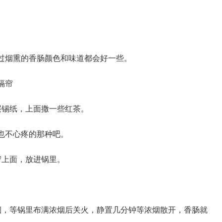
过烟熏的香肠颜色和味道都会好一些。
隔帘
层锡纸，上面撒一些红茶。
也不心疼的那种吧。
帘上面，放进锅里。
烟，等锅里布满浓烟后关火，静置几分钟等浓烟散开，香肠就