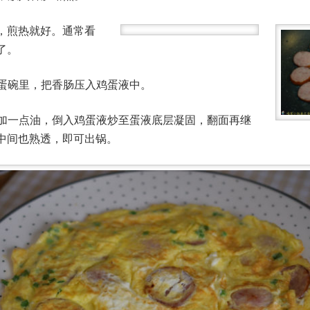
，煎热就好。通常看
了。
鸡蛋碗里，把香肠压入鸡蛋液中。
，多加一点油，倒入鸡蛋液炒至蛋液底层凝固，翻面再继
中间也熟透，即可出锅。