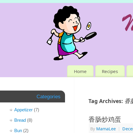
Home
Recipes
Categories
香
Tag Archives:
Appetizer
(7)
香肠炒鸡蛋
Bread
(8)
By
MamaLee
|
Dece
Bun
(2)