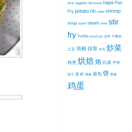
napa
Pan
drop
eggplant
flat bread
potato
rib
shrimp
Fry
salad
stir
soup
steam
spam
stew
fry
Tortilla
wood ear
凉拌
午餐肉
炒菜
培根
排骨
土豆
木耳
烘焙
烙
炖煮
白菜
芦笋
饼
面包
蒸
虾
茄子
辣椒
香肠
鸡蛋