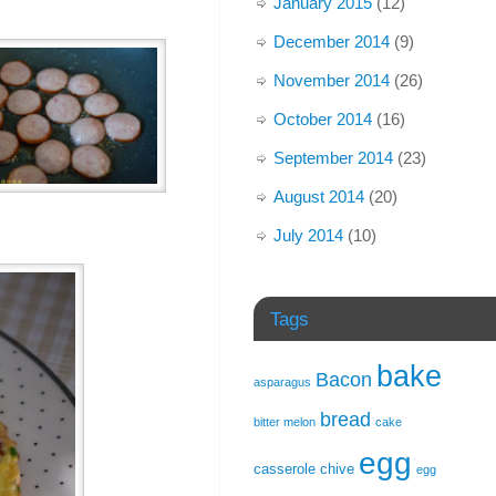
January 2015
(12)
December 2014
(9)
November 2014
(26)
October 2014
(16)
September 2014
(23)
August 2014
(20)
July 2014
(10)
Tags
bake
Bacon
asparagus
bread
bitter melon
cake
egg
casserole
chive
egg