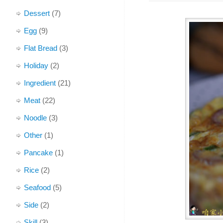
Dessert
(7)
Egg
(9)
Flat Bread
(3)
Holiday
(2)
Ingredient
(21)
Meat
(22)
Noodle
(3)
Other
(1)
Pancake
(1)
Rice
(2)
Seafood
(5)
Side
(2)
Skill
(3)