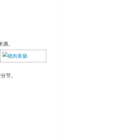
米酒。
转分节。