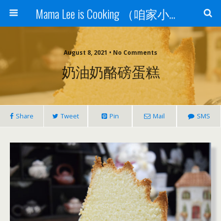
Mama Lee is Cooking （咱家小饭桌）
August 8, 2021 • No Comments
奶油奶酪磅蛋糕
Share
Tweet
Pin
Mail
SMS